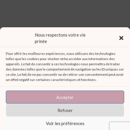
Nous respectons votre vie
prinée
La Broderie
Le Flocage
L’Impression DTF
Pour offrir les meilleures expériences, nous utilisons des technologies
telles que les cookies pour stocker et/ou accéder aux informations des
L’Impression directe
La Sublimation
appareils. Le fait de consentir à ces technologies nous permettra de traiter
La Gravure
Catalogue en ligne
FAQ
des données telles que le comportement de navigation ou les ID uniques sur
Politique de cookies (UE)
ce site. Le fait de ne pas consentir ou de retirer son consentement peut avoir
un effet négatif sur certaines caractéristiques et fonctions.
Accepter
2020 - Atelier Brod'Art Créations - Broderie | Flocage |
Impression DTF | Impression Directe | Sublimation | Gravure
Refuser
- à Chaudun (02) – SIRET 827 858 812 00015–
Hébergement : OVH -
Mentions légales et Politique de
Voir les préférences
confidentialité