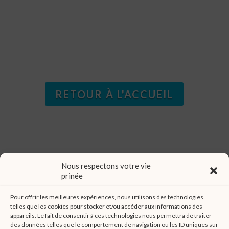
RETOUR À L'ACCUEIL
Nous respectons votre vie
prinée
Pour offrir les meilleures expériences, nous utilisons des technologies
telles que les cookies pour stocker et/ou accéder aux informations des
La Broderie
Le Flocage
L’Impression DTF
appareils. Le fait de consentir à ces technologies nous permettra de traiter
des données telles que le comportement de navigation ou les ID uniques sur
L’Impression directe
La Sublimation