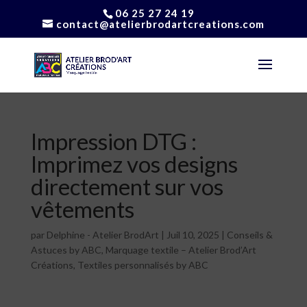
06 25 27 24 19
contact@atelierbrodartcreations.com
Impression DTG :
Imprimez vos designs
directement sur vos
vêtements
par
Delphine - Atelier BrodArt
|
Juil 10, 2025
|
Conseils &
Astuces by ABC
,
Marquage textile – Atelier Brod’Art
Créations
,
Textiles personnalisés by ABC